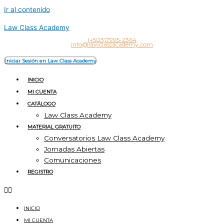
Ir al contenido
Law Class Academy
(+503)7995-2364
info@lawclassacademy.com
Iniciar Sesión en Law Class Academy
INICIO
MI CUENTA
CATÁLOGO
Law Class Academy
MATERIAL GRATUITO
Conversatorios Law Class Academy
Jornadas Abiertas
Comunicaciones
REGISTRO
INICIO
MI CUENTA