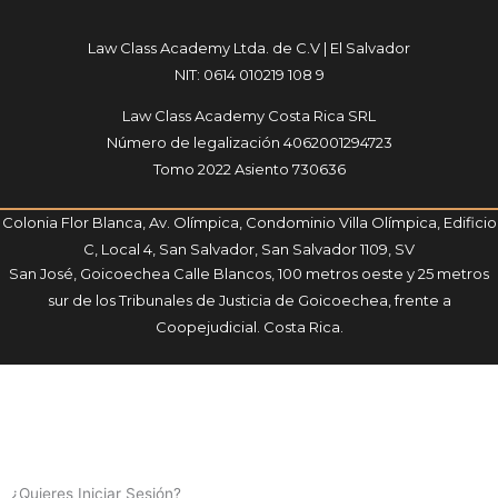
Law Class Academy Ltda. de C.V | El Salvador
NIT: 0614 010219 108 9
Law Class Academy Costa Rica SRL
Número de legalización 4062001294723
Tomo 2022 Asiento 730636
Colonia Flor Blanca, Av. Olímpica, Condominio Villa Olímpica, Edificio
C, Local 4, San Salvador, San Salvador 1109, SV
San José, Goicoechea Calle Blancos, 100 metros oeste y 25 metros
sur de los Tribunales de Justicia de Goicoechea, frente a
Coopejudicial. Costa Rica.
¿Quieres Iniciar Sesión?