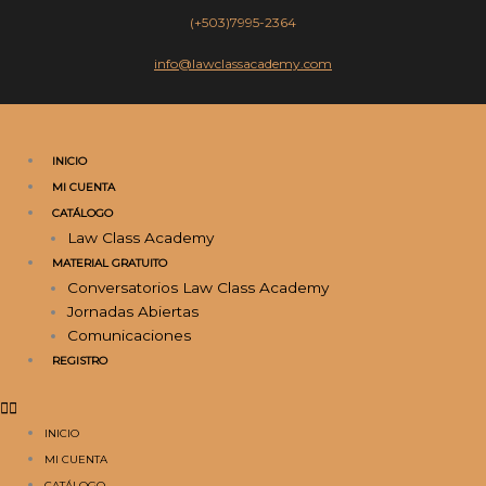
Ir
(+503)7995-2364
al
contenido
info@lawclassacademy.com
INICIO
MI CUENTA
CATÁLOGO
Law Class Academy
MATERIAL GRATUITO
Conversatorios Law Class Academy
Jornadas Abiertas
Comunicaciones
REGISTRO
INICIO
MI CUENTA
CATÁLOGO