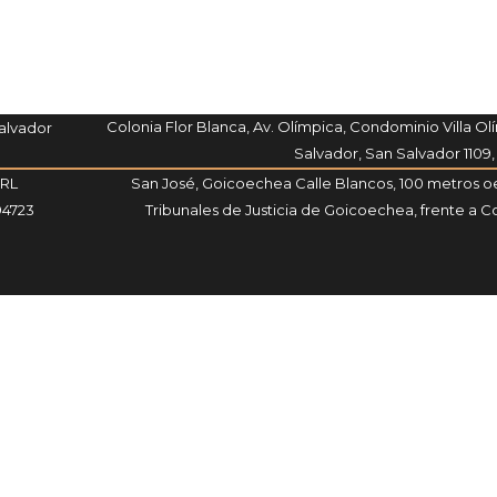
Colonia Flor Blanca, Av. Olímpica, Condominio Villa Olí
Salvador
Salvador, San Salvador 1109,
SRL
San José, Goicoechea Calle Blancos, 100 metros oe
94723
Tribunales de Justicia de Goicoechea, frente a Co