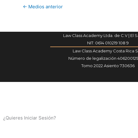
←
Medios anterior
Law Class Academy Ltda. de C.V | El 
NIT: 0614 010219 108 9
Law Class Academy Costa Rica 
Número de legalización 40620012
Tomo 2022 Asiento 730636
¿Quieres Iniciar Sesión?