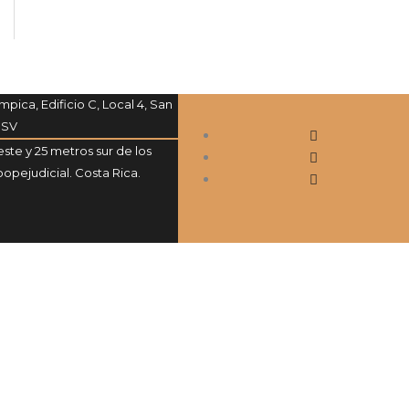
mpica, Edificio C, Local 4, San
 SV
ste y 25 metros sur de los
opejudicial. Costa Rica.