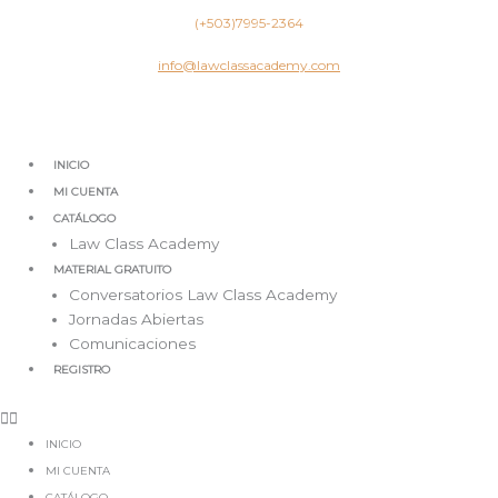
Ir
(+503)7995-2364
al
contenido
info@lawclassacademy.com
INICIO
MI CUENTA
CATÁLOGO
Law Class Academy
MATERIAL GRATUITO
Conversatorios Law Class Academy
Jornadas Abiertas
Comunicaciones
REGISTRO
INICIO
MI CUENTA
CATÁLOGO