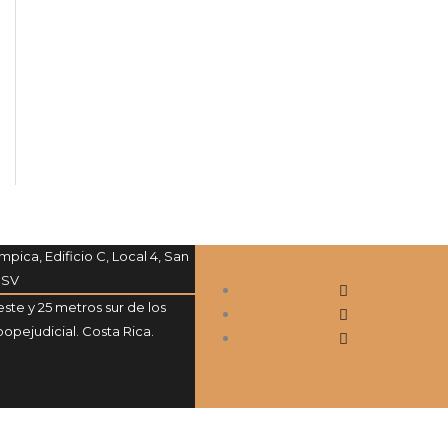
mpica, Edificio C, Local 4, San
 SV
ste y 25 metros sur de los
opejudicial. Costa Rica.