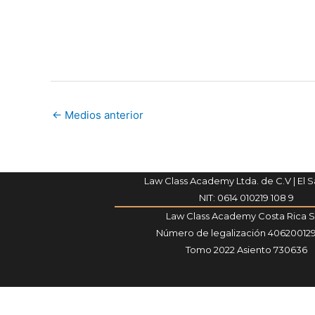
←
Medios anterior
Law Class Academy Ltda. de C.V | El 
NIT: 0614 010219 108 9
Law Class Academy Costa Rica 
Número de legalización 40620012
Tomo 2022 Asiento 730636