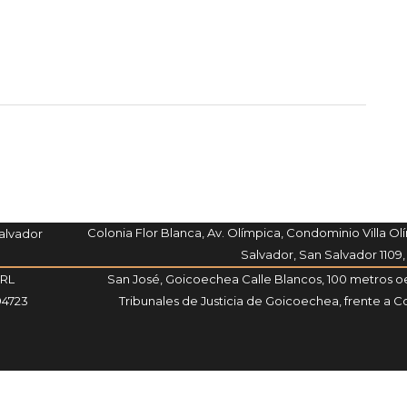
Colonia Flor Blanca, Av. Olímpica, Condominio Villa Olí
Salvador
Salvador, San Salvador 1109,
SRL
San José, Goicoechea Calle Blancos, 100 metros oe
94723
Tribunales de Justicia de Goicoechea, frente a Co