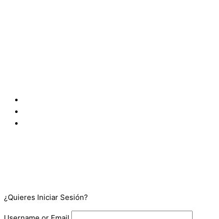
Law Class Academy Costa Rica SRL
Número de legalización 4062001294723
Tomo 2022 Asiento 730636
Colonia Flor Blanca, Av. Olímpica, Condominio Villa Olímpica, Edifici
Salvador, San Salvador 1109, SV
San José, Goicoechea Calle Blancos, 100 metros oeste y 25 metr
Tribunales de Justicia de Goicoechea, frente a Coopejudicial. 
¿Quieres Iniciar Sesión?
Username or Email