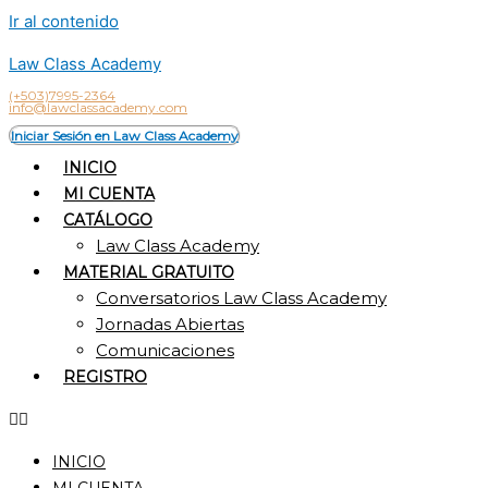
Ir al contenido
Law Class Academy
(+503)7995-2364
info@lawclassacademy.com
Iniciar Sesión en Law Class Academy
INICIO
MI CUENTA
CATÁLOGO
Law Class Academy
MATERIAL GRATUITO
Conversatorios Law Class Academy
Jornadas Abiertas
Comunicaciones
REGISTRO
INICIO