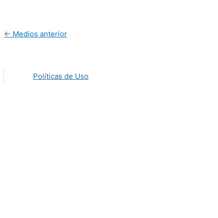
←
Medios anterior
Políticas de Uso
Law Class Academy Ltda. de C.V | El Salvador
NIT: 0614 010219 108 9