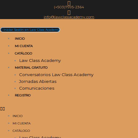
Ir
(+503)7995-2364
al
contenido
info@lawclassacademy.com
Iniciar Sesión en Law Class Academy
INICIO
MI CUENTA
CATÁLOGO
Law Class Academy
MATERIAL GRATUITO
Conversatorios Law Class Academy
Jornadas Abiertas
Comunicaciones
REGISTRO
INICIO
MI CUENTA
CATÁLOGO
Law Class Academy