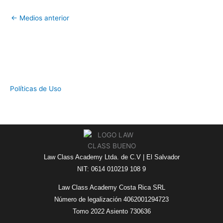
←
Medios anterior
Políticas de Uso
Law Class Academy Ltda. de C.V | El Salvador
NIT: 0614 010219 108 9
Law Class Academy Costa Rica SRL
Número de legalización 4062001294723
Tomo 2022 Asiento 730636