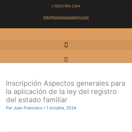
Ir
(+503)7995-2364
al
contenido
info@lawclassacademy.com
Carrito
Inscripción Aspectos generales para
la aplicación de la ley del registro
del estado familiar
Por
Juan Francisco
/
1 octubre, 2024