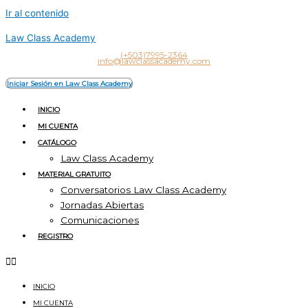
Ir al contenido
Law Class Academy
(+503)7995-2364
info@lawclassacademy.com
Iniciar Sesión en Law Class Academy
INICIO
MI CUENTA
CATÁLOGO
Law Class Academy
MATERIAL GRATUITO
Conversatorios Law Class Academy
Jornadas Abiertas
Comunicaciones
REGISTRO
INICIO
MI CUENTA