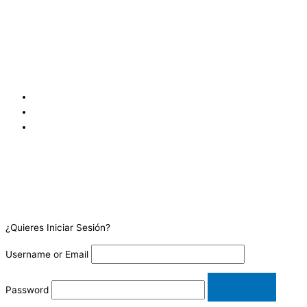
Colonia Flor Blanca, Av. Olímpica, Condominio Villa Olímpica,
Edificio C, Local 4, San Salvador, San Salvador 1109, SV
San José, Goicoechea Calle Blancos, 100 metros oeste y 25 metros
sur de los Tribunales de Justicia de Goicoechea, frente a
Coopejudicial. Costa Rica.
¿Quieres Iniciar Sesión?
Username or Email
Password