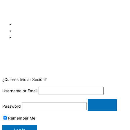
sur de los Tribunales de Justicia de Goicoechea, frente a
Coopejudicial. Costa Rica.
¿Quieres Iniciar Sesión?
Username or Email
Password
Remember Me