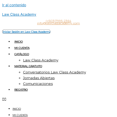
Ir al contenido
Law Class Academy
(+503)7995-2364
info@lawclassacademy.com
Iniciar Sesión en Law Class Academy
INICIO
MI CUENTA
CATÁLOGO
Law Class Academy
MATERIAL GRATUITO
Conversatorios Law Class Academy
Jornadas Abiertas
Comunicaciones
REGISTRO
INICIO
MI CUENTA