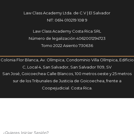
Law Class Academy Ltda. de C.V | El Salvador
NIT: 0614 010219 108 9
Law Class Academy Costa Rica SRL
Número de legalización 4062001294723
Tomo 2022 Asiento 730636
Colonia Flor Blanca, Av. Olímpica, Condominio Villa Olímpica, Edificio
C, Local 4, San Salvador, San Salvador 1109, SV
San José, Goicoechea Calle Blancos, 100 metros oeste y 25 metros
sur de los Tribunales de Justicia de Goicoechea, frente a
Coopejudicial. Costa Rica.
¿Quieres Iniciar Sesión?