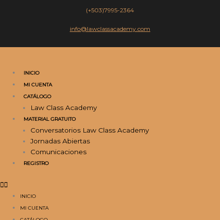
Ir
(+503)7995-2364
al
contenido
info@lawclassacademy.com
INICIO
MI CUENTA
CATÁLOGO
Law Class Academy
MATERIAL GRATUITO
Conversatorios Law Class Academy
Jornadas Abiertas
Comunicaciones
REGISTRO
INICIO
MI CUENTA
CATÁLOGO