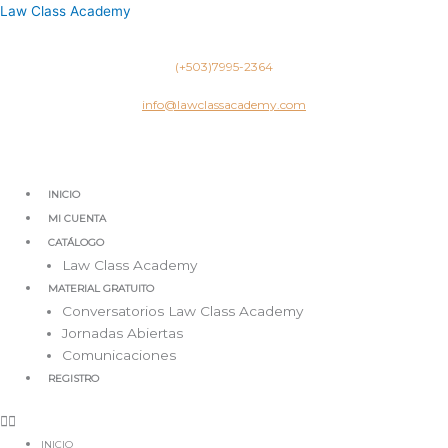
Ir
Law Class Academy
al
contenido
(+503)7995-2364
info@lawclassacademy.com
INICIO
MI CUENTA
CATÁLOGO
Law Class Academy
MATERIAL GRATUITO
Conversatorios Law Class Academy
Jornadas Abiertas
Comunicaciones
REGISTRO
INICIO