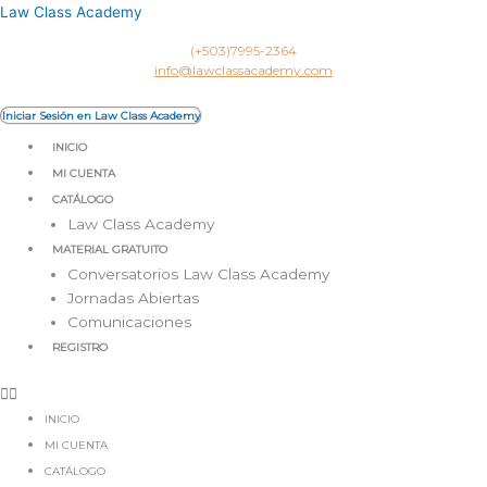
Ir
Law Class Academy
al
(+503)7995-2364
contenido
info@lawclassacademy.com
Iniciar Sesión en Law Class Academy
INICIO
MI CUENTA
CATÁLOGO
Law Class Academy
MATERIAL GRATUITO
Conversatorios Law Class Academy
Jornadas Abiertas
Comunicaciones
REGISTRO
INICIO
MI CUENTA
CATÁLOGO