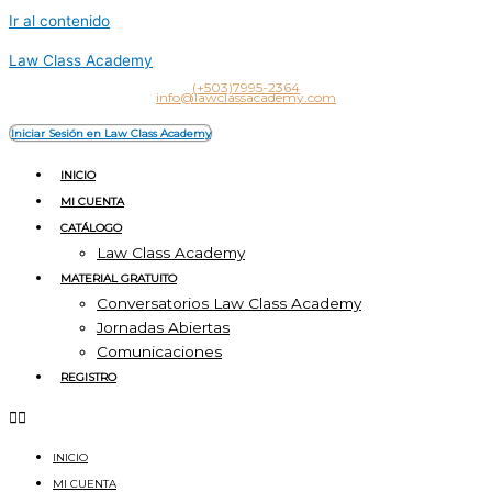
Ir al contenido
Law Class Academy
(+503)7995-2364
info@lawclassacademy.com
Iniciar Sesión en Law Class Academy
INICIO
MI CUENTA
CATÁLOGO
Law Class Academy
MATERIAL GRATUITO
Conversatorios Law Class Academy
Jornadas Abiertas
Comunicaciones
REGISTRO
INICIO
MI CUENTA