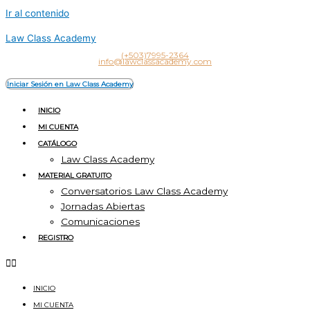
Ir al contenido
Law Class Academy
(+503)7995-2364
info@lawclassacademy.com
Iniciar Sesión en Law Class Academy
INICIO
MI CUENTA
CATÁLOGO
Law Class Academy
MATERIAL GRATUITO
Conversatorios Law Class Academy
Jornadas Abiertas
Comunicaciones
REGISTRO
INICIO
MI CUENTA