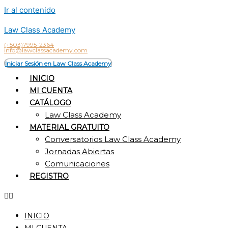
Ir al contenido
Law Class Academy
(+503)7995-2364
info@lawclassacademy.com
Iniciar Sesión en Law Class Academy
INICIO
MI CUENTA
CATÁLOGO
Law Class Academy
MATERIAL GRATUITO
Conversatorios Law Class Academy
Jornadas Abiertas
Comunicaciones
REGISTRO
INICIO