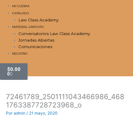
MI CUENTA
CATÁLOGO
Law Class Academy
MATERIAL GRATUITO
Conversatorios Law Class Academy
Jornadas Abiertas
Comunicaciones
REGISTRO
Carrito
$
0.00
0
72461789_2501111043466986_468
1763387728723968_o
Por
admin
/
21 mayo, 2020