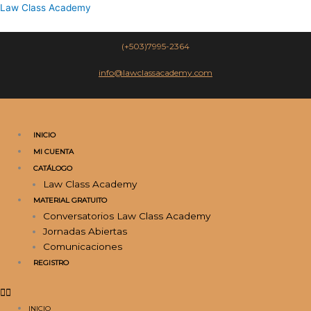
Ir
Law Class Academy
al
contenido
(+503)7995-2364
info@lawclassacademy.com
INICIO
MI CUENTA
CATÁLOGO
Law Class Academy
MATERIAL GRATUITO
Conversatorios Law Class Academy
Jornadas Abiertas
Comunicaciones
REGISTRO
INICIO