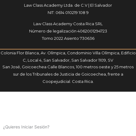
Law Class Academy Ltda. de C.V | El Salvador
NIT: 0614 010219 108 9
Law Class Academy Costa Rica SRL
Número de legalización 4062001294723
Tomo 2022 Asiento 730636
Colonia Flor Blanca, Av. Olímpica, Condominio Villa Olímpica, Edificio
C, Local 4, San Salvador, San Salvador 1109, SV
San José, Goicoechea Calle Blancos, 100 metros oeste y 25 metros
sur de los Tribunales de Justicia de Goicoechea, frente a
Coopejudicial. Costa Rica.
¿Quieres Iniciar Sesión?