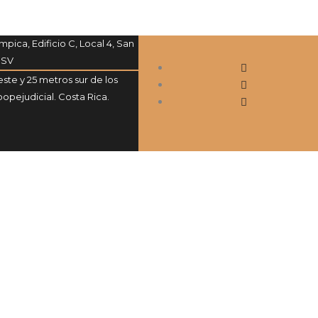
mpica, Edificio C, Local 4, San
 SV
ste y 25 metros sur de los
opejudicial. Costa Rica.