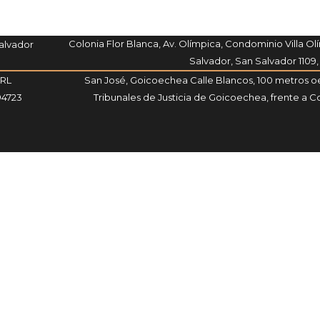
Colonia Flor Blanca, Av. Olímpica, Condominio Villa Olí
Salvador
Salvador, San Salvador 1109,
SRL
San José, Goicoechea Calle Blancos, 100 metros oe
94723
Tribunales de Justicia de Goicoechea, frente a Co