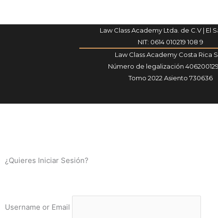
Law Class Academy Ltda. de C.V | El 
NIT: 0614 010219 108 9
Law Class Academy Costa Rica 
Número de legalización 40620012
Tomo 2022 Asiento 730636
¿Quieres Iniciar Sesión?
Username or Email