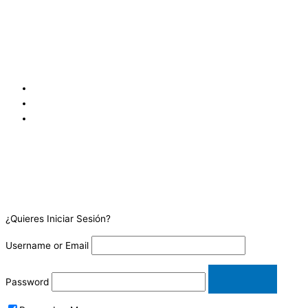
Colonia Flor Blanca, Av. Olímpica, Condominio Villa Olímpica,
Edificio C, Local 4, San Salvador, San Salvador 1109, SV
San José, Goicoechea Calle Blancos, 100 metros oeste y 25 metros
sur de los Tribunales de Justicia de Goicoechea, frente a
Coopejudicial. Costa Rica.
¿Quieres Iniciar Sesión?
Username or Email
Password