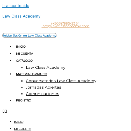
Ir al contenido
Law Class Academy
(+503)7995-2364
info@lawclassacademy.com
Iniciar Sesión en Law Class Academy
INICIO
MI CUENTA
CATÁLOGO
Law Class Academy
MATERIAL GRATUITO
Conversatorios Law Class Academy
Jornadas Abiertas
Comunicaciones
REGISTRO
INICIO
MI CUENTA