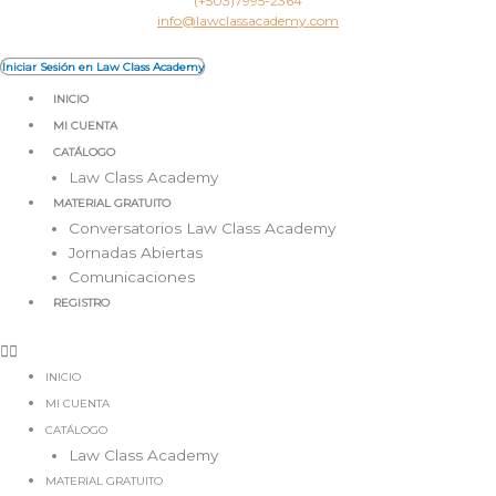
Ir
(+503)7995-2364
info@lawclassacademy.com
al
contenido
Iniciar Sesión en Law Class Academy
INICIO
MI CUENTA
CATÁLOGO
Law Class Academy
MATERIAL GRATUITO
Conversatorios Law Class Academy
Jornadas Abiertas
Comunicaciones
REGISTRO
INICIO
MI CUENTA
CATÁLOGO
Law Class Academy
MATERIAL GRATUITO