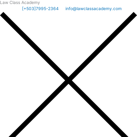
Law Class Academy
[+503]7995-2364
info@lawclassacademy.com