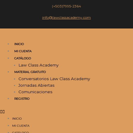
Ir
(+503)7995-2364
al
contenido
info@lawclassacademy.com
INICIO
MI CUENTA
CATÁLOGO
Law Class Academy
MATERIAL GRATUITO
Conversatorios Law Class Academy
Jornadas Abiertas
Comunicaciones
REGISTRO
INICIO
MI CUENTA
CATÁLOGO