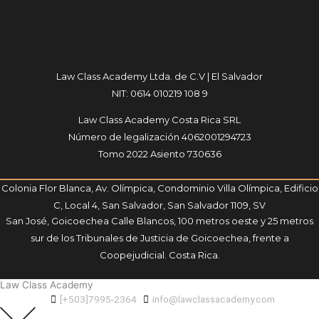
Law Class Academy Ltda. de C.V | El Salvador
NIT: 0614 010219 108 9
Law Class Academy Costa Rica SRL
Número de legalización 4062001294723
Tomo 2022 Asiento 730636
Colonia Flor Blanca, Av. Olímpica, Condominio Villa Olímpica, Edificio
C, Local 4, San Salvador, San Salvador 1109, SV
San José, Goicoechea Calle Blancos, 100 metros oeste y 25 metros
sur de los Tribunales de Justicia de Goicoechea, frente a
Coopejudicial. Costa Rica.
Law Class Academy
[+503]7995-2364
info@lawclassacademy.com