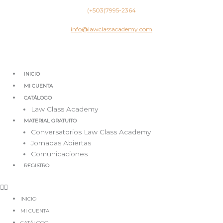
Ir
(+503)7995-2364
al
contenido
info@lawclassacademy.com
INICIO
MI CUENTA
CATÁLOGO
Law Class Academy
MATERIAL GRATUITO
Conversatorios Law Class Academy
Jornadas Abiertas
Comunicaciones
REGISTRO
INICIO
MI CUENTA
CATÁLOGO