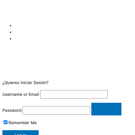
sur de los Tribunales de Justicia de Goicoechea, frente a
Coopejudicial. Costa Rica.
¿Quieres Iniciar Sesión?
Username or Email
Password
Remember Me