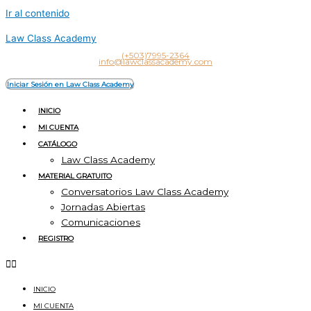
Ir al contenido
Law Class Academy
(+503)7995-2364
info@lawclassacademy.com
Iniciar Sesión en Law Class Academy
INICIO
MI CUENTA
CATÁLOGO
Law Class Academy
MATERIAL GRATUITO
Conversatorios Law Class Academy
Jornadas Abiertas
Comunicaciones
REGISTRO
INICIO
MI CUENTA