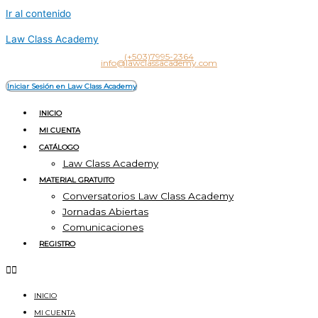
Ir al contenido
Law Class Academy
(+503)7995-2364
info@lawclassacademy.com
Iniciar Sesión en Law Class Academy
INICIO
MI CUENTA
CATÁLOGO
Law Class Academy
MATERIAL GRATUITO
Conversatorios Law Class Academy
Jornadas Abiertas
Comunicaciones
REGISTRO
INICIO
MI CUENTA