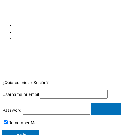
sur de los Tribunales de Justicia de Goicoechea, frente a
Coopejudicial. Costa Rica.
¿Quieres Iniciar Sesión?
Username or Email
Password
Remember Me