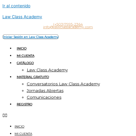
Ir al contenido
Law Class Academy
(+503)7995-2364
info@lawclassacademy.com
Iniciar Sesión en Law Class Academy
INICIO
MI CUENTA
CATÁLOGO
Law Class Academy
MATERIAL GRATUITO
Conversatorios Law Class Academy
Jornadas Abiertas
Comunicaciones
REGISTRO
INICIO
MI CUENTA