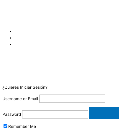
Edificio C, Local 4, San Salvador, San Salvador 1109, SV
San José, Goicoechea Calle Blancos, 100 metros oeste y 25 metros
sur de los Tribunales de Justicia de Goicoechea, frente a
Coopejudicial. Costa Rica.
¿Quieres Iniciar Sesión?
Username or Email
Password
Remember Me