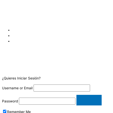
Edificio C, Local 4, San Salvador, San Salvador 1109, SV
San José, Goicoechea Calle Blancos, 100 metros oeste y 25 metros
sur de los Tribunales de Justicia de Goicoechea, frente a
Coopejudicial. Costa Rica.
¿Quieres Iniciar Sesión?
Username or Email
Password
Remember Me