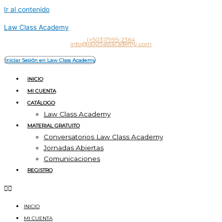
Ir al contenido
Law Class Academy
(+503)7995-2364
info@lawclassacademy.com
Iniciar Sesión en Law Class Academy
INICIO
MI CUENTA
CATÁLOGO
Law Class Academy
MATERIAL GRATUITO
Conversatorios Law Class Academy
Jornadas Abiertas
Comunicaciones
REGISTRO
INICIO
MI CUENTA