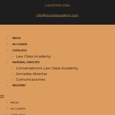
Ir
(+503)7995-2364
al
contenido
info@lawclassacademy.com
INICIO
MI CUENTA
CATÁLOGO
Law Class Academy
MATERIAL GRATUITO
Conversatorios Law Class Academy
Jornadas Abiertas
Comunicaciones
REGISTRO
INICIO
MI CUENTA
CATÁLOGO