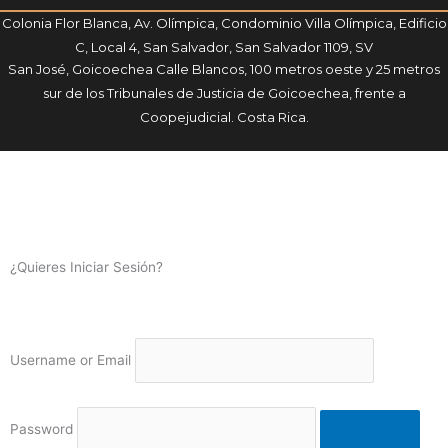
Colonia Flor Blanca, Av. Olímpica, Condominio Villa Olímpica, Edificio
C, Local 4, San Salvador, San Salvador 1109, SV
San José, Goicoechea Calle Blancos, 100 metros oeste y 25 metros
sur de los Tribunales de Justicia de Goicoechea, frente a
Coopejudicial. Costa Rica.
¿Quieres Iniciar Sesión?
Username or Email
Password