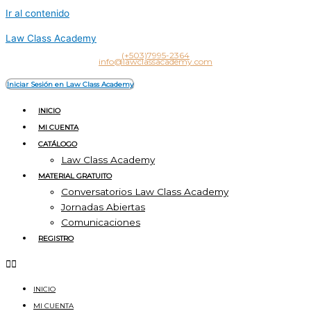
Ir al contenido
Law Class Academy
(+503)7995-2364
info@lawclassacademy.com
Iniciar Sesión en Law Class Academy
INICIO
MI CUENTA
CATÁLOGO
Law Class Academy
MATERIAL GRATUITO
Conversatorios Law Class Academy
Jornadas Abiertas
Comunicaciones
REGISTRO
INICIO
MI CUENTA