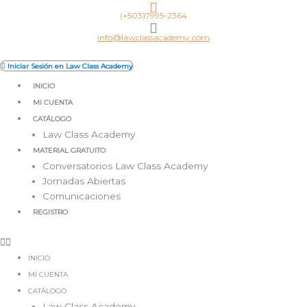
Ir
(+503)7995-2364
al
contenido
info@lawclassacademy.com
Iniciar Sesión en Law Class Academy
INICIO
MI CUENTA
CATÁLOGO
Law Class Academy
MATERIAL GRATUITO
Conversatorios Law Class Academy
Jornadas Abiertas
Comunicaciones
REGISTRO
INICIO
MI CUENTA
CATÁLOGO
Law Class Academy