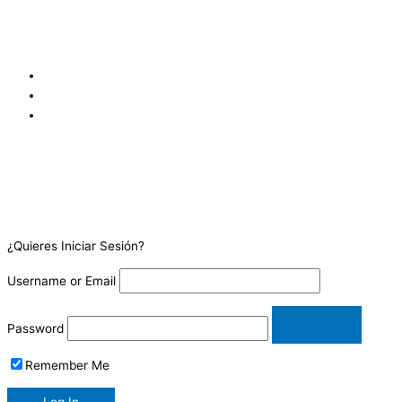
sur de los Tribunales de Justicia de Goicoechea, frente a
Coopejudicial. Costa Rica.
¿Quieres Iniciar Sesión?
Username or Email
Password
Remember Me