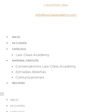
Ir
(+503)7995-2364
al
contenido
info@lawclassacademy.com
INICIO
MI CUENTA
CATÁLOGO
Law Class Academy
MATERIAL GRATUITO
Conversatorios Law Class Academy
Jornadas Abiertas
Comunicaciones
REGISTRO
INICIO
MI CUENTA
CATÁLOGO