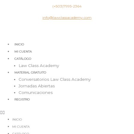
Ir
(+503)7995-2364
al
contenido
info@lawclassacademy.com
INICIO
MI CUENTA
CATÁLOGO
Law Class Academy
MATERIAL GRATUITO
Conversatorios Law Class Academy
Jornadas Abiertas
Comunicaciones
REGISTRO
INICIO
MI CUENTA
CATÁLOGO